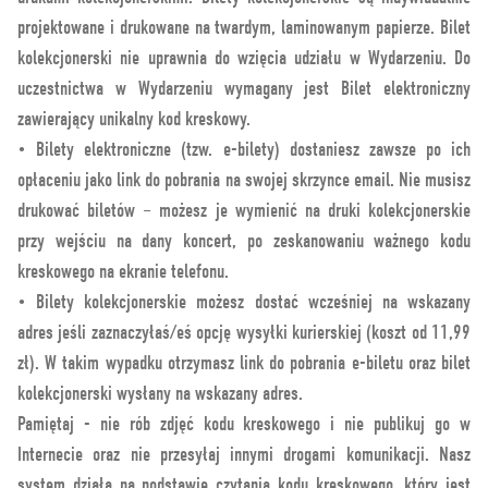
projektowane i drukowane na twardym, laminowanym papierze. Bilet
kolekcjonerski nie uprawnia do wzięcia udziału w Wydarzeniu. Do
uczestnictwa w Wydarzeniu wymagany jest Bilet elektroniczny
zawierający unikalny kod kreskowy.
• Bilety elektroniczne (tzw. e-bilety) dostaniesz zawsze po ich
opłaceniu jako link do pobrania na swojej skrzynce email. Nie musisz
drukować biletów – możesz je wymienić na druki kolekcjonerskie
przy wejściu na dany koncert, po zeskanowaniu ważnego kodu
kreskowego na ekranie telefonu.
• Bilety kolekcjonerskie możesz dostać wcześniej na wskazany
adres jeśli zaznaczyłaś/eś opcję wysyłki kurierskiej (koszt od 11,99
zł). W takim wypadku otrzymasz link do pobrania e-biletu oraz bilet
kolekcjonerski wysłany na wskazany adres.
Pamiętaj - nie rób zdjęć kodu kreskowego i nie publikuj go w
Internecie oraz nie przesyłaj innymi drogami komunikacji. Nasz
system działa na podstawie czytania kodu kreskowego, który jest