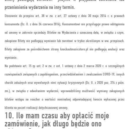
przeniesienia wydarzenia na inny termin.
Stosownie do przepisu art. 38 w zw. z art. 27 ustawy z dnia 30 maja 2014 r. o prawach
konsumenta (Dz. U. z dnia 24 czerwca 2014), Konsumentowi nie przysługuje prawo odstąpienia
od umowy w zakresie sprzedaży Biletów na Wydarzenia z oznaczoną datą, w związku z czym,
zakupione Bilety nie podlegają wymianie lub zwrotowi w trybie określonym w ww. przepisach.
Bilety zakupione za pośrednictwem strony knockoutmusicstore.pl nie podlegają anulacji oraz
wymianie.
Na podstawie art. 15 zp ust. 2 w zw. z ust. 1 ustawy z dnia 2 marca 2020 r. o szczególnych
rozwiązaniach związanych z zapobieganiem, przeciwdziałaniem i zwalczaniem COVID-19, innych
chorób zakaźnych oraz wywołanych nimi sytuacji kryzysowych (Dz. U. z 2020 poz. 374 z późn.
zm.), w związku z odwołaniem wydarzeń, wprowadziliśmy możliwość wymiany zakupionych
biletów wstępu na voucher o wartości nominalnej odpowiadającej kwocie wpłaconej przez
klienta na poczet realizacji dotychczasowej umowy.
10. Ile mam czasu aby opłacić moje
zamówienie, jak długo będzie ono