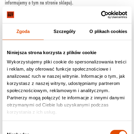
informujemy o tym na stronie sklepu).
13. Dzieci do jakiego wieku mogą wejść
na koncert za darmo?
Zgoda
Szczegóły
O plikach cookies
Bezpłatny wstęp na koncerty mają dzieci, które nie ukończyły 13 lat
i wchodzą na wydarzenie wraz z opiekunem prawnym lub rodzicem
Niniejsza strona korzysta z plików cookie
oraz ważnym Biletem Rodzinnym i dokumentem potwierdzającym ich
wiek.
Wykorzystujemy pliki cookie do spersonalizowania treści
i reklam, aby oferować funkcje społecznościowe i
Wstęp do klubu jest możliwy tylko ze słuchawkami wytłumiającymi
analizować ruch w naszej witrynie. Informacje o tym, jak
dźwięki i pod ścisłym nadzorem dorosłego opiekuna.
korzystasz z naszej witryny, udostępniamy partnerom
Wyjątek od powyższego stanowią koncerty ogłoszone przed dniem 15
społecznościowym, reklamowym i analitycznym.
kwietnia 2025 roku, na których obowiązują reguły archiwalnego
Partnerzy mogą połączyć te informacje z innymi danymi
regulaminu, dostępnego
TUTAJ
.
otrzymanymi od Ciebie lub uzyskanymi podczas
korzystania z ich usług.
14. Czy osoba niepełnosprawna może
wejść na koncert wraz z opiekunem
Wybór