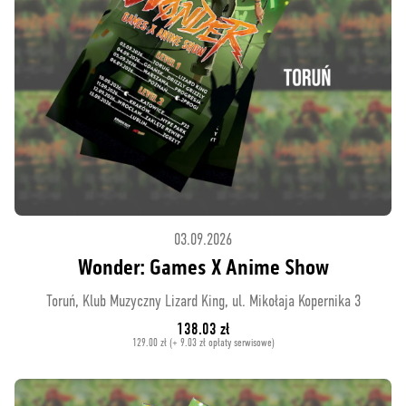
03.09.2026
Wonder: Games X Anime Show
Toruń, Klub Muzyczny Lizard King, ul. Mikołaja Kopernika 3
138.03 zł
129.00 zł (+ 9.03 zł opłaty serwisowe)