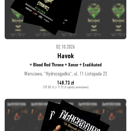
02.10.2026
Havok
+ Blood Red Throne + Xonor + Eradikated
Warszawa, "Hydrozagadka", ul. 11 Listopada 22
148.73 zł
139.00 zł (+ 9.73 zł opłaty serwisowe)