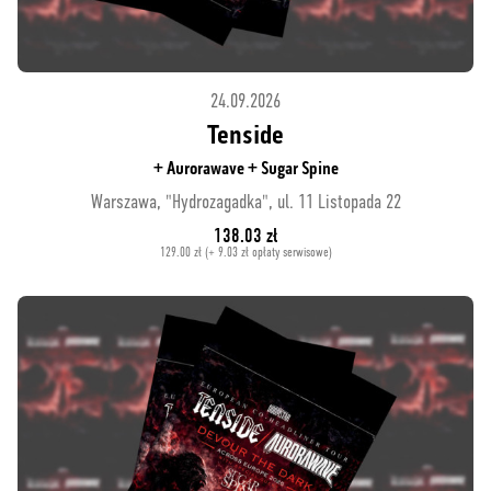
24.09.2026
Tenside
+ Aurorawave + Sugar Spine
Warszawa, "Hydrozagadka", ul. 11 Listopada 22
138.03 zł
129.00 zł (+ 9.03 zł opłaty serwisowe)