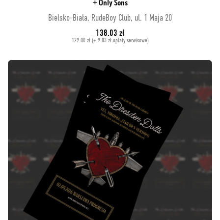
+ Only Sons
Bielsko-Biała, RudeBoy Club, ul. 1 Maja 20
138.03 zł
129.00 zł (+ 9.03 zł opłaty serwisowe)