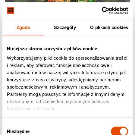
Zgoda
Szczegóły
O plikach cookies
Niniejsza strona korzysta z plików cookie
Wykorzystujemy pliki cookie do spersonalizowania treści
i reklam, aby oferować funkcje społecznościowe i
analizować ruch w naszej witrynie. Informacje o tym, jak
06.09.2026
korzystasz z naszej witryny, udostępniamy partnerom
Wonder: Games X Anime Show
społecznościowym, reklamowym i analitycznym.
Partnerzy mogą połączyć te informacje z innymi danymi
Poznań, Klub "2progi", Al. Niepodległości 36
otrzymanymi od Ciebie lub uzyskanymi podczas
138.03 zł
korzystania z ich usług.
129.00 zł (+ 9.03 zł opłaty serwisowe)
Wybór
Niezbędne
zgody