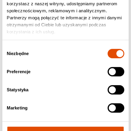
korzystasz z naszej witryny, udostępniamy partnerom
społecznościowym, reklamowym i analitycznym.
Partnerzy mogą połączyć te informacje z innymi danymi
otrzymanymi od Ciebie lub uzyskanymi podczas
korzystania z ich usług.
X AMBASSADORS
LINKIN PARK
The Beautiful Liar
The Hunting Party
Wybór
Niezbędne
zgody
61.90 zł / CD, Jewel Case
48.90 zł / CD, Jewel Case
Preferencje
Statystyka
Marketing