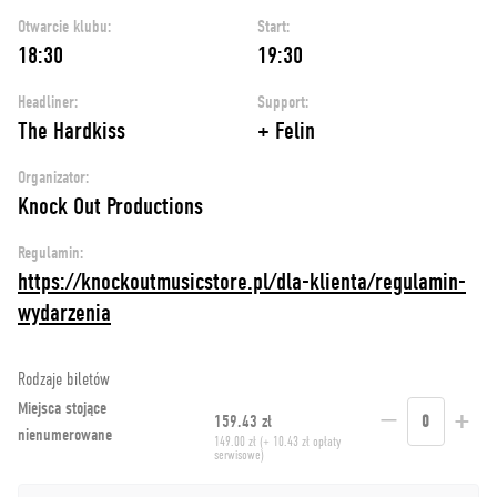
Otwarcie klubu:
Start:
18:30
19:30
Headliner:
Support:
The Hardkiss
+ Felin
Organizator:
Knock Out Productions
Regulamin:
https://knockoutmusicstore.pl/dla-klienta/regulamin-
wydarzenia
Rodzaje biletów
Miejsca stojące
−
+
159.43 zł
0
nienumerowane
149.00 zł (+ 10.43 zł opłaty
serwisowe)