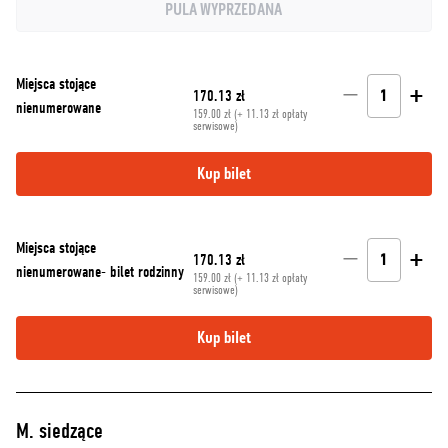
PULA WYPRZEDANA
Miejsca stojące
−
+
170.13 zł
1
nienumerowane
159.00 zł (+ 11.13 zł opłaty
serwisowe)
Kup bilet
Miejsca stojące
−
+
170.13 zł
1
nienumerowane- bilet rodzinny
159.00 zł (+ 11.13 zł opłaty
serwisowe)
Kup bilet
M. siedzące