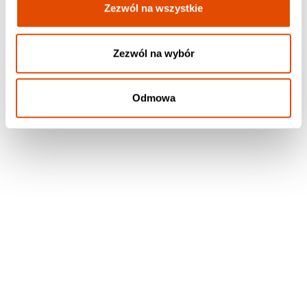
Zezwól na wszystkie
THREE DAYS GRACE
HIM
Zezwól na wybór
Alienation
Razorblade Romance
116.90 zł / Vinyl, Black
120.90 zł / Vinyl, Black
Odmowa