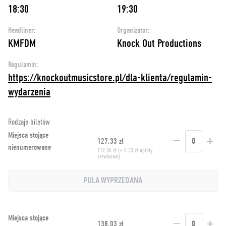
18:30
19:30
Headliner:
Organizator:
KMFDM
Knock Out Productions
Regulamin:
https://knockoutmusicstore.pl/dla-klienta/regulamin-
wydarzenia
Rodzaje biletów
Miejsca stojące
−
+
127.33 zł
0
nienumerowane
119.00 zł (+ 8.33 zł opłaty
serwisowe)
PULA WYPRZEDANA
Miejsca stojące
−
+
138.03 zł
0