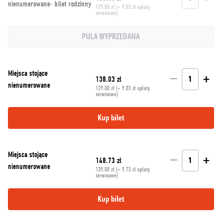
nienumerowane- bilet rodzinny
129.00 zł (+ 9.03 zł opłaty
serwisowe)
PULA WYPRZEDANA
Miejsca stojące
−
+
138.03 zł
1
nienumerowane
129.00 zł (+ 9.03 zł opłaty
serwisowe)
Kup bilet
Miejsca stojące
−
+
148.73 zł
1
nienumerowane
139.00 zł (+ 9.73 zł opłaty
serwisowe)
Kup bilet