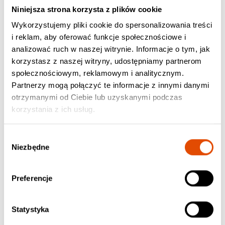
Niniejsza strona korzysta z plików cookie
Wykorzystujemy pliki cookie do spersonalizowania treści
i reklam, aby oferować funkcje społecznościowe i
analizować ruch w naszej witrynie. Informacje o tym, jak
korzystasz z naszej witryny, udostępniamy partnerom
społecznościowym, reklamowym i analitycznym.
Partnerzy mogą połączyć te informacje z innymi danymi
otrzymanymi od Ciebie lub uzyskanymi podczas
korzystania z ich usług.
Wybór
SAMAEL
THY DISEASE
Niezbędne
zgody
Eternal
United We Fall
66.90 zł / MC
49.90 zł / CD, Jewel Case /w
Preferencje
Slipcase
Statystyka