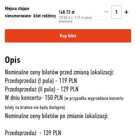
Miejsca stojące
−
+
148.73 zł
1
nienumerowane- bilet rodzinny
139.00 zł (+ 9.73 zł opłaty
serwisowe)
Kup bilet
Opis
Nominalne ceny biletów przed zmianą lokalizacji:
Przedsprzedaż (I pula) - 119 PLN
Przedsprzedaż (II pula) - 129 PLN
W dniu koncertu- 150 PLN
(w przypadku wyprzedania koncertu
bilety na bramce nie będą dostępne)
Nominalne ceny biletów po zmianie lokalizacji:
Przedsprzedaż - 139 PLN