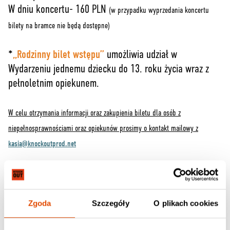
W dniu koncertu- 160 PLN
(w przypadku wyprzedania koncertu
bilety na bramce nie będą dostępne)
*
„Rodzinny bilet wstępu”
umożliwia udział w
Wydarzeniu jednemu dziecku do 13. roku życia wraz z
pełnoletnim opiekunem.
W celu otrzymania informacji oraz zakupienia biletu dla osób z
niepełnosprawnościami oraz opiekunów prosimy o kontakt mailowy z
kasia@knockoutprod.net
Te albumy mogą Ci się spodobać
Zgoda
Szczegóły
O plikach cookies