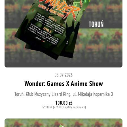
03.09.2026
Wonder: Games X Anime Show
Toruń, Klub Muzyczny Lizard King, ul. Mikołaja Kopernika 3
138.03 zł
129.00 zł (+ 9.03 zł opłaty serwisowe)