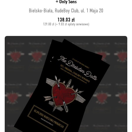
+ Only Sons
Bielsko-Biała, RudeBoy Club, ul. 1 Maja 20
138.03 zł
129.00 zł (+ 9.03 zł opłaty serwisowe)