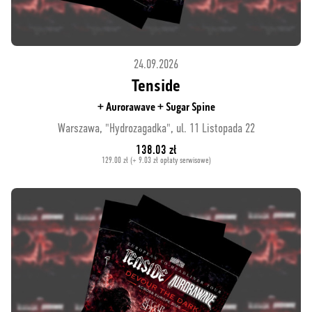
24.09.2026
Tenside
+ Aurorawave + Sugar Spine
Warszawa, "Hydrozagadka", ul. 11 Listopada 22
138.03 zł
129.00 zł (+ 9.03 zł opłaty serwisowe)