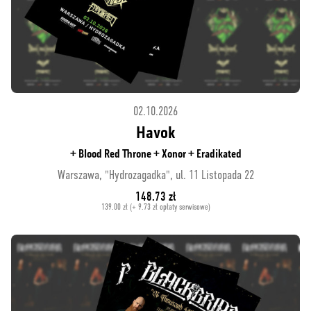
02.10.2026
Havok
+ Blood Red Throne + Xonor + Eradikated
Warszawa, "Hydrozagadka", ul. 11 Listopada 22
148.73 zł
139.00 zł (+ 9.73 zł opłaty serwisowe)