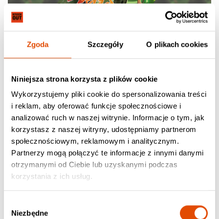
Zgoda
Szczegóły
O plikach cookies
Niniejsza strona korzysta z plików cookie
Wykorzystujemy pliki cookie do spersonalizowania treści
i reklam, aby oferować funkcje społecznościowe i
analizować ruch w naszej witrynie. Informacje o tym, jak
06.09.2026
korzystasz z naszej witryny, udostępniamy partnerom
Wonder: Games X Anime Show
społecznościowym, reklamowym i analitycznym.
Partnerzy mogą połączyć te informacje z innymi danymi
Poznań, Klub "2progi", Al. Niepodległości 36
otrzymanymi od Ciebie lub uzyskanymi podczas
138.03 zł
korzystania z ich usług.
129.00 zł (+ 9.03 zł opłaty serwisowe)
Wybór
Niezbędne
zgody