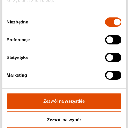
korzystania z ich usług.
Wybór
Niezbędne
zgody
Preferencje
Statystyka
Marketing
IRON MAIDEN
MOONSPELL
Maiden England '88
Wolfheart
Zezwól na wszystkie
237.90 zł / 2xVinyl, Picture Disc
41.90 zł / CD, Jewel Case
Zezwól na wybór