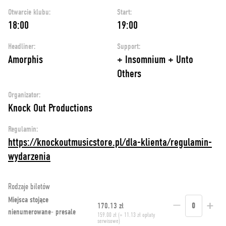
Otwarcie klubu:
Start:
18:00
19:00
Headliner:
Support:
Amorphis
+ Insomnium + Unto
Others
Organizator:
Knock Out Productions
Regulamin:
https://knockoutmusicstore.pl/dla-klienta/regulamin-
wydarzenia
Rodzaje biletów
Miejsca stojące
−
+
170.13 zł
0
nienumerowane- presale
159.00 zł (+ 11.13 zł opłaty
serwisowe)