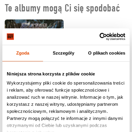
Te albumy mogą Ci się spodobać
Zgoda
Szczegóły
O plikach cookies
Niniejsza strona korzysta z plików cookie
Wykorzystujemy pliki cookie do spersonalizowania treści
i reklam, aby oferować funkcje społecznościowe i
analizować ruch w naszej witrynie. Informacje o tym, jak
korzystasz z naszej witryny, udostępniamy partnerom
SAXON
CANNIBAL CORPSE
społecznościowym, reklamowym i analitycznym.
Rock The Nations
Eaten Back To Life
Partnerzy mogą połączyć te informacje z innymi danymi
57.90 zł / CD, Digibook
160.90 zł / Vinyl, White
otrzymanymi od Ciebie lub uzyskanymi podczas