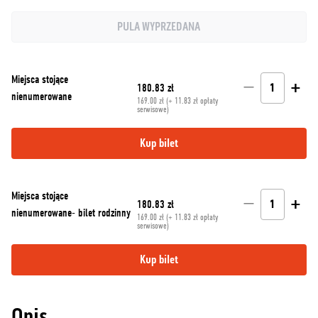
PULA WYPRZEDANA
Miejsca stojące
−
+
180.83 zł
1
nienumerowane
169.00 zł (+ 11.83 zł opłaty
serwisowe)
Kup bilet
Miejsca stojące
−
+
180.83 zł
1
nienumerowane- bilet rodzinny
169.00 zł (+ 11.83 zł opłaty
serwisowe)
Kup bilet
Opis