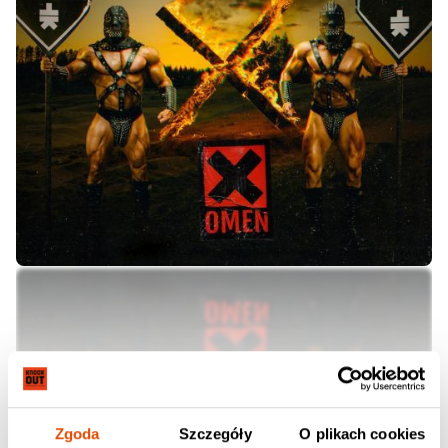
TURMION KÄTILÖT
Zgoda
Szczegóły
O plikach cookies