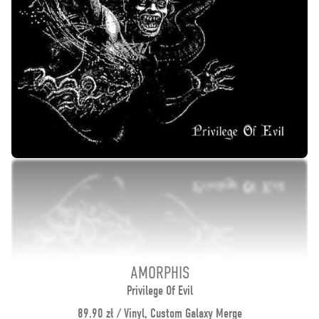
AMORPHIS
Privilege Of Evil
89.90 zł / Vinyl, Custom Galaxy Merge