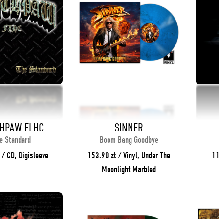
HPAW FLHC
SINNER
e Standard
Boom Bang Goodbye
 / CD, Digisleeve
153.90 zł / Vinyl, Under The
11
Moonlight Marbled