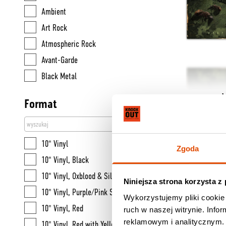
ATO Records
Ambient
Abduction
Abraxan Hymns
Art Rock
Abigail Williams
Agonia Records
Atmospheric Rock
Abigor
Amebix Records
Avant-Garde
Abominablood
Amen Recordings
Black Metal
Aborted
American Recordings
Black n' Roll
Above Aurora
Format
Another Century
Blues Rock
Abscess
Anti
Britpop
61.90 zł
Absent In Body
Apostasy Records
CD, jewel case /w slipcase
10" Vinyl
Absu
Zgoda
Art Of Propaganda
Coldwave
10" Vinyl, Black
Abysmal Dawn
Atlantic Records
Country
10" Vinyl, Oxblood & Silver Half & Half
Accept
Niniejsza strona korzysta z
Atomic Fire
Crossover
10" Vinyl, Purple/Pink Swirl
Accuser
Wykorzystujemy pliki cookie 
Avantgarde Music
Crust
10" Vinyl, Red
Ace Frehley
ruch w naszej witrynie. Inf
BFD
Dark Ambient
reklamowym i analitycznym. 
10" Vinyl, Red with Yellow Splatter
Acheron