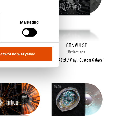
Marketing
CONVULSE
CONVULSE
World Without God
Reflections
ezwól na wszystkie
90 zł / CD, Jewel Case
113.90 zł / Vinyl, Custom Galaxy