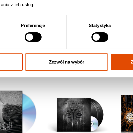
nia z ich usług.
Preferencje
Statystyka
MARTYR
CONVULSE
ng The Abscess
World Without God
Zezwól na wybór
Z
 / CD, Jewel Case
113.90 zł / Vinyl, Custom Galaxy
61.