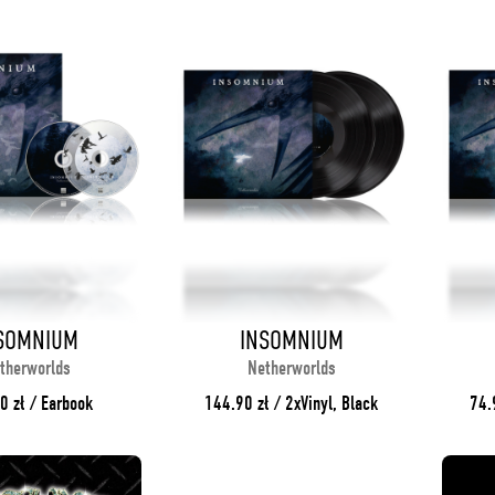
SOMNIUM
INSOMNIUM
therworlds
Netherworlds
0 zł / Earbook
144.90 zł / 2xVinyl, Black
74.