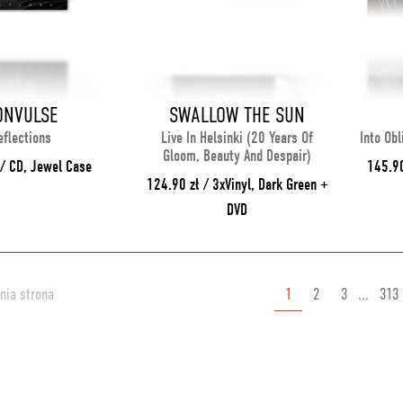
ONVULSE
SWALLOW THE SUN
eflections
Live In Helsinki (20 Years Of
Into Obl
Gloom, Beauty And Despair)
 / CD, Jewel Case
145.90
124.90 zł / 3xVinyl, Dark Green +
DVD
nia strona
1
2
3
...
313