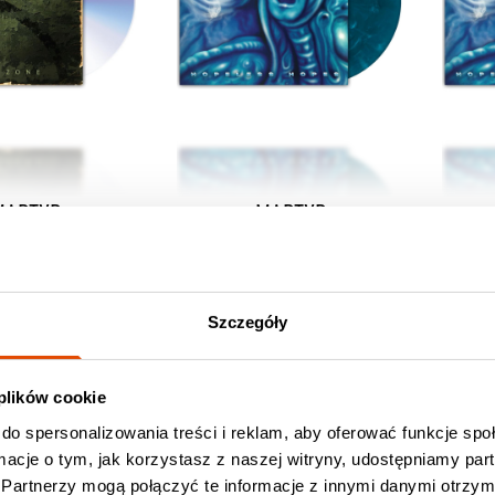
MARTYR
MARTYR
Warp Zone
Hopeless Hopes
 / CD, Jewel Case
133.90 zł / 2xVinyl, Custom
61.
Marble
Szczegóły
 plików cookie
do spersonalizowania treści i reklam, aby oferować funkcje sp
ormacje o tym, jak korzystasz z naszej witryny, udostępniamy p
Partnerzy mogą połączyć te informacje z innymi danymi otrzym