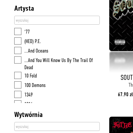
Artysta
'77
(HED) P.E.
...And Oceans
...And You Will Know Us By The Trail Of
Dead
10 Fold
SOUT
Th
100 Demons
67.90 zł
1349
1914
Wytwórnia
200 Stab Wounds
30 Seconds To Mars
311