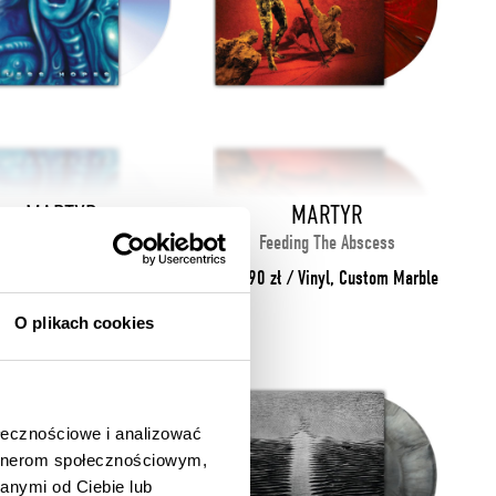
MARTYR
MARTYR
Hopeless Hopes
Feeding The Abscess
90 zł / CD, Jewel Case
113.90 zł / Vinyl, Custom Marble
O plikach cookies
ołecznościowe i analizować
artnerom społecznościowym,
anymi od Ciebie lub