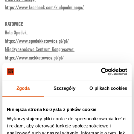
https://www.facebook.com/klubpodminoga/
KATOWICE
Hala Spodek:
https://www.spodekkatowice.pl/pl/
Międzynarodowe Centrum Kongresowe:
https://www.mckkatowice.pl/pl/
Klub Piąty Dom:
https://www.facebook.com/5domkatowice/
Zgoda
Szczegóły
O plikach cookies
ŁÓDŹ
Atlas Arena:
https://atlasarena.pl/
Niniejsza strona korzysta z plików cookie
Wykorzystujemy pliki cookie do spersonalizowania treści
GLIWICE
i reklam, aby oferować funkcje społecznościowe i
PreZero Arena Gliwice:
analizować ruch w naszej witrynie. Informacje o tym, jak