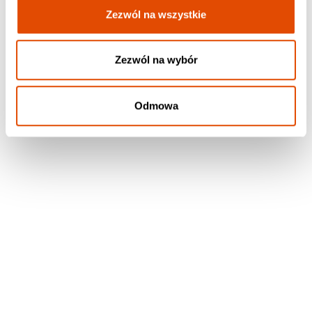
Zezwól na wszystkie
TORUŃ
CKK Jordanki:
https://jordanki.torun.pl/
Zezwól na wybór
Odmowa