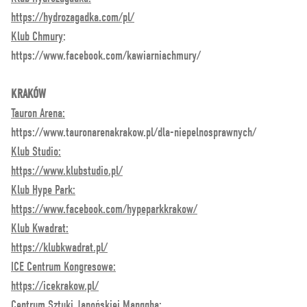
https://hydrozagadka.com/pl/
Klub Chmury
:
https://www.facebook.com/kawiarniachmury/
KRAKÓW
Tauron Arena:
https://www.tauronarenakrakow.pl/dla-niepelnosprawnych/
Klub Studio:
https://www.klubstudio.pl/
Klub Hype Park:
https://www.facebook.com/hypeparkkrakow/
Klub Kwadrat:
https://klubkwadrat.pl/
ICE Centrum Kongresowe:
https://icekrakow.pl/
Centrum Sztuki Japońskiej Manggha: