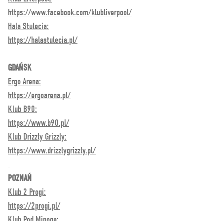
https://www.facebook.com/klubliverpool/
Hala Stulecia:
https://halastulecia.pl/
GDAŃSK
Ergo Arena:
https://ergoarena.pl/
Klub B90:
https://www.b90.pl/
Klub Drizzly Grizzly:
https://www.drizzlygrizzly.pl/
POZNAŃ
Klub 2 Progi:
https://2progi.pl/
Klub Pod Minogą: