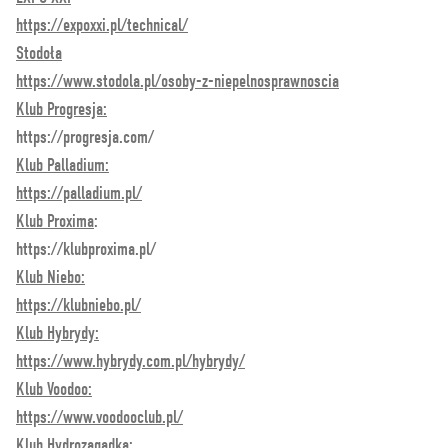
https://expoxxi.pl/technical/
Stodoła
https://www.stodola.pl/osoby-z-niepelnosprawnoscia
Klub Progresja:
https://progresja.com/
Klub Palladium:
https://palladium.pl/
Klub Proxima
:
https://klubproxima.pl/
Klub Niebo:
https://klubniebo.pl/
Klub Hybrydy:
https://www.hybrydy.com.pl/hybrydy/
Klub Voodoo:
https://www.voodooclub.pl/
Klub Hydrozagadka: