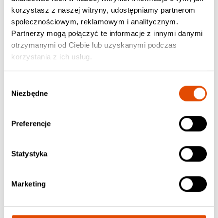
korzystasz z naszej witryny, udostępniamy partnerom
https://prezeroarenagliwice.pl/
społecznościowym, reklamowym i analitycznym.
Partnerzy mogą połączyć te informacje z innymi danymi
SOPOT
otrzymanymi od Ciebie lub uzyskanymi podczas
Opera Leśna:
korzystania z ich usług.
https://operalesna.pl/
Wybór
Niezbędne
LUBLIN
zgody
Radio Lublin:
https://radio.lublin.pl/
Preferencje
CSK Lublin:
https://csklublin.pl/
Statystyka
BIELSKO – BIAŁA
Marketing
RudeBoy:
https://www.rudeboyclub.pl/