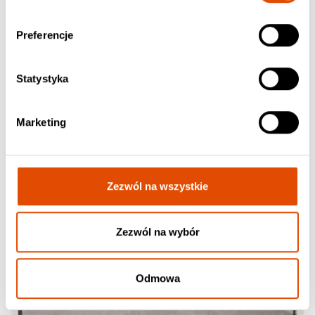
DYING FETUS
Stop At Nothing
Preferencje
54.90 PLN / CD, Jewel Case
Statystyka
Marketing
Zezwól na wszystkie
Zezwól na wybór
Odmowa