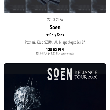
22.08.2026
Soen
+ Only Sons
Poznań, Klub SZUM, Al. Niepodległości 8A
138.03 PLN
129.00 PLN (+ 9.03 PLN service costs)