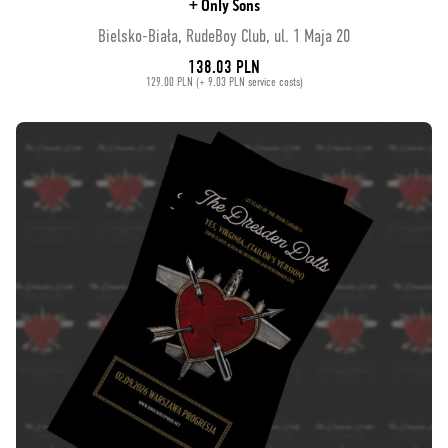
+ Only Sons
Bielsko-Biała, RudeBoy Club, ul. 1 Maja 20
138.03 PLN
129.00 PLN (+ 9.03 PLN service costs)