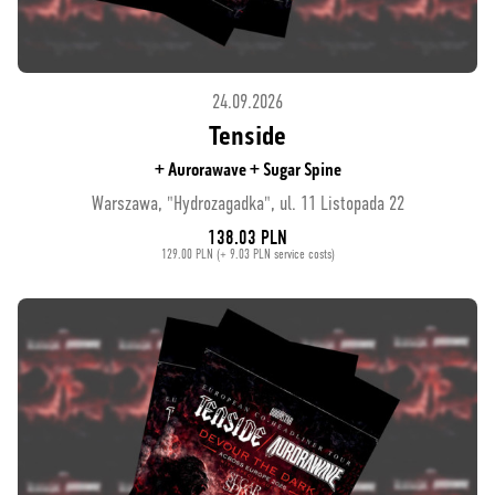
24.09.2026
Tenside
+ Aurorawave + Sugar Spine
Warszawa, "Hydrozagadka", ul. 11 Listopada 22
138.03 PLN
129.00 PLN (+ 9.03 PLN service costs)