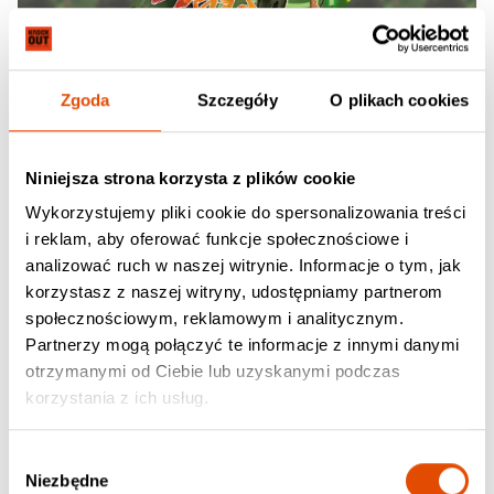
Zgoda
Szczegóły
O plikach cookies
Niniejsza strona korzysta z plików cookie
Wykorzystujemy pliki cookie do spersonalizowania treści
i reklam, aby oferować funkcje społecznościowe i
analizować ruch w naszej witrynie. Informacje o tym, jak
06.09.2026
korzystasz z naszej witryny, udostępniamy partnerom
Wonder: Games X Anime Show
społecznościowym, reklamowym i analitycznym.
Partnerzy mogą połączyć te informacje z innymi danymi
Poznań, Klub "2progi", Al. Niepodległości 36
otrzymanymi od Ciebie lub uzyskanymi podczas
138.03 PLN
korzystania z ich usług.
129.00 PLN (+ 9.03 PLN service costs)
Wybór
Niezbędne
zgody