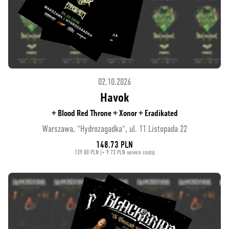
02.10.2026
Havok
+ Blood Red Throne + Xonor + Eradikated
Warszawa, "Hydrozagadka", ul. 11 Listopada 22
148.73 PLN
139.00 PLN (+ 9.73 PLN service costs)