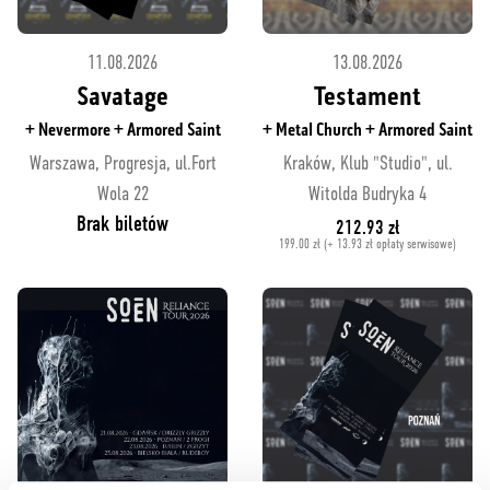
11.08.2026
13.08.2026
Savatage
Testament
+ Nevermore + Armored Saint
+ Metal Church + Armored Saint
Warszawa, Progresja, ul.Fort
Kraków, Klub "Studio", ul.
Wola 22
Witolda Budryka 4
Brak biletów
212.93 zł
199.00 zł (+ 13.93 zł opłaty serwisowe)