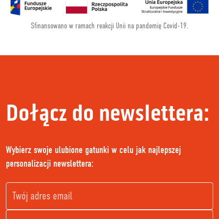
Sfinansowano w ramach reakcji Unii na pandemię Covid-19.
Dołącz do newslettera:
Wybierz swoje ulubione gatunki w celu jak najlepszej
personalizacji newslettera: