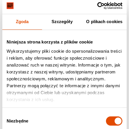
21.08.2026
22.08.2026
Soen
Soen
Zgoda
Szczegóły
O plikach cookies
+ Only Sons
+ Only Sons
Gdańsk, Klub Drizzly Grizzly, ul.
Poznań, Klub SZUM, Al.
Niniejsza strona korzysta z plików cookie
Elektryków 4
Niepodległości 8A
Wykorzystujemy pliki cookie do spersonalizowania treści
138.03 zł
129.00 zł (+ 9.03 zł opłaty serwisowe)
i reklam, aby oferować funkcje społecznościowe i
analizować ruch w naszej witrynie. Informacje o tym, jak
Zobacz wszystkie
korzystasz z naszej witryny, udostępniamy partnerom
społecznościowym, reklamowym i analitycznym.
Partnerzy mogą połączyć te informacje z innymi danymi
Karty upominkowe
otrzymanymi od Ciebie lub uzyskanymi podczas
korzystania z ich usług.
Wybór
Niezbędne
zgody